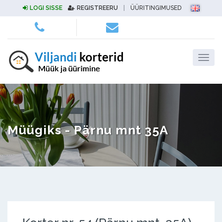
LOGI SISSE
REGISTREERU
|
ÜÜRITINGIMUSED
Müügiks - Pärnu mnt 35A