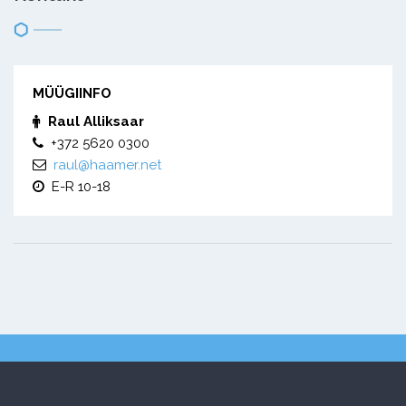
MÜÜGIINFO
Raul Alliksaar
+372 5620 0300
raul@haamer.net
E-R 10-18