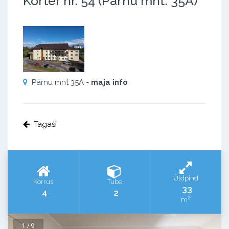
Korter nr. 54 (Pärnu mnt. 35A)
Pärnu mnt 35A -
maja info
Tagasi
Üldpind
Korrus
Tube
33
4
2
2
m
1 / 9