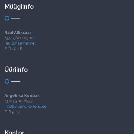
Müügiinfo
Raul Alliksaar
+372 5620 0300
raul@haamer.net
E-R 10-18
Üüriinfo
Angeliika Koobak
+372 5300 6333
info@viljandikorterid.ee
E-R 9-17
Kontor