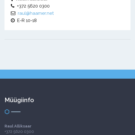
+372 5620 0300
raul@haamer.net
E-R 10-18
Müügiinfo
Raul Alliksaar
+372 5620 0300