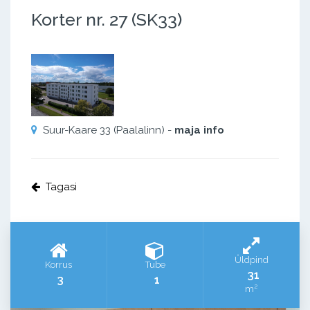
Korter nr. 27 (SK33)
Suur-Kaare 33 (Paalalinn) -
maja info
Tagasi
Üldpind
Korrus
Tube
31
3
1
2
m