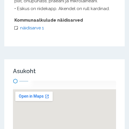
pliit, õhupuhasti, praeahi ja mikrolaineahi.
• Esikus on riidekapp. Akendel on rull kardinad.
Kommunaalkulude näidisarved
näidisarve 1
Asukoht