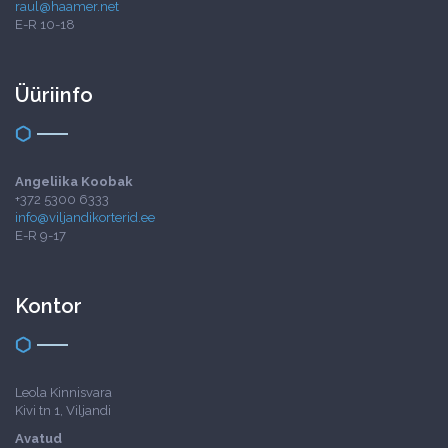
raul@haamer.net
E-R 10-18
Üüriinfo
Angeliika Koobak
+372 5300 6333
info@viljandikorterid.ee
E-R 9-17
Kontor
Leola Kinnisvara
Kivi tn 1, Viljandi
Avatud