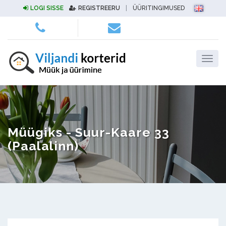
LOGI SISSE
REGISTREERU
|
ÜÜRITINGIMUSED
Müügiks - Suur-Kaare 33
(Paalalinn)