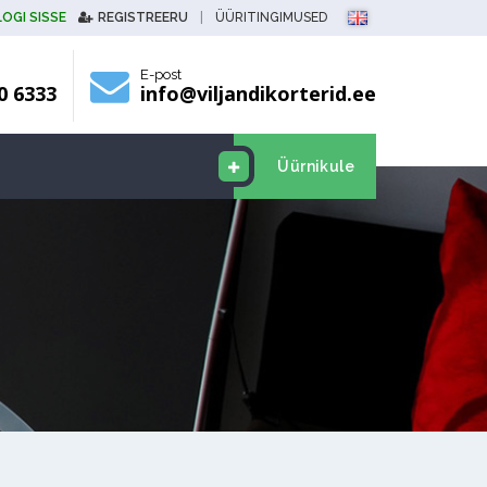
LOGI SISSE
REGISTREERU
|
ÜÜRITINGIMUSED
E-post
0 6333
info@viljandikorterid.ee
Üürnikule