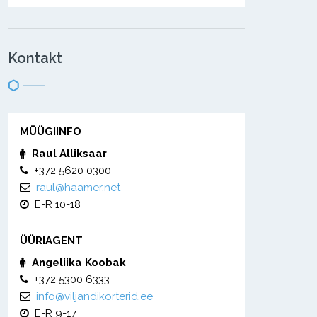
Kontakt
MÜÜGIINFO
Raul Alliksaar
+372 5620 0300
raul@haamer.net
E-R 10-18
ÜÜRIAGENT
Angeliika Koobak
+372 5300 6333
info@viljandikorterid.ee
E-R 9-17